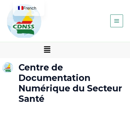
Aller
Main
French
au
contenu
Menu
English
Menu
Centre de
Documentation
Numérique du Secteur
Santé