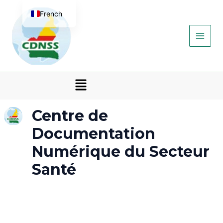
Aller
Main
French
au
contenu
Men
English
Menu
Centre de
Documentation
Numérique du Secteur
Santé