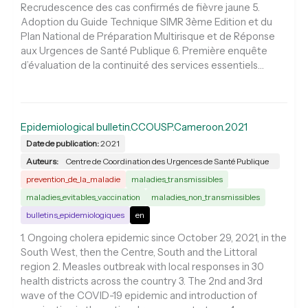
Recrudescence des cas confirmés de fièvre jaune 5.
Adoption du Guide Technique SIMR 3ème Edition et du
Plan National de Préparation Multirisque et de Réponse
aux Urgences de Santé Publique 6. Première enquête
d’évaluation de la continuité des services essentiels…
Epidemiological bulletin.CCOUSP.Cameroon.2021
Date de publication:
2021
Auteurs:
Centre de Coordination des Urgences de Santé Publique
prevention_de_la_maladie
maladies_transmissibles
maladies_evitables_vaccination
maladies_non_transmissibles
bulletins_epidemiologiques
en
1. Ongoing cholera epidemic since October 29, 2021, in the
South West, then the Centre, South and the Littoral
region 2. Measles outbreak with local responses in 30
health districts across the country 3. The 2nd and 3rd
wave of the COVID-19 epidemic and introduction of