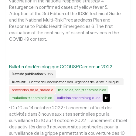
vaccination in the national response strategy 4.
Resurgence in confirmed cases of yellow fever 5.
Adoption of the 3rd Edition of the IDSR Technical Guide
and the National Multi-Risk Preparedness Plan and
Response to Public Health Emergencies 6. The first
evaluation of the continuity of essential services in the
COVID-19 context.
Bulletin épidémiologique.CCOUSP.Cameroun.2022
Date de publication:
2022
Auteurs:
Centre de Coordination des Urgences de Santé Publique
prevention_de_la_maladie
maladies_non_transmissibles
maladies_transmissibles
bulletins_epidemiologiques
fr
• Du 10 au 14 octobre 2022 : Lancement officiel des
activités dans 3 nouveaux sites sentinelles pour la
surveillance Du 10 au 14 octobre 2022 : Lancement officiel
des activités dans 3 nouveaux sites sentinelles pour la
surveillance de la grippe permettant la couverture des 10