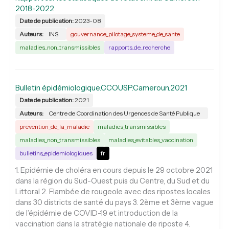
2018-2022
Date de publication:
2023-08
Auteurs:
INS
gouvernance_pilotage_systeme_de_sante
maladies_non_transmissibles
rapports_de_recherche
Bulletin épidémiologique.CCOUSP.Cameroun.2021
Date de publication:
2021
Auteurs:
Centre de Coordination des Urgences de Santé Publique
prevention_de_la_maladie
maladies_transmissibles
maladies_non_transmissibles
maladies_evitables_vaccination
bulletins_epidemiologiques
fr
1. Epidémie de choléra en cours depuis le 29 octobre 2021
dans la région du Sud-Ouest puis du Centre, du Sud et du
Littoral 2. Flambée de rougeole avec des ripostes locales
dans 30 districts de santé du pays 3. 2ème et 3ème vague
de l’épidémie de COVID-19 et introduction de la
vaccination dans la stratégie nationale de riposte 4.