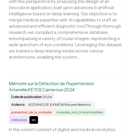
with this perspective by proposing the design of an
innovative application, built upon advances in artificial
intelligence based on deep learning. Our objective is to
merge medical expertise with AI capabilities to craft an
advanced and efficient diagnostic tool.Through thorough
research, we compiled a comprehensive database
encompassing a variety of ocular images, representing a
wide spectrum of eye conditions. Leveraging this dataset,
we trained a deep learning model across various
architectures, enabling the system…
Mémoire sur la Détection de l'hypertension
Arterielle.KEYCE.Cameroun.2024
Date de publication:
2024
Auteurs:
JIOZANG DE KAMENI Roxane Serenna
prevention_de_la_maladie
maladies_non_transmissibles
memoires
en
In the current context of digital and medical revolution,