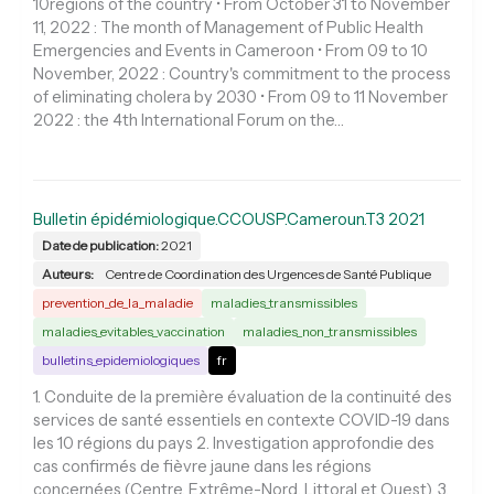
10regions of the country • From October 31 to November
11, 2022 : The month of Management of Public Health
Emergencies and Events in Cameroon • From 09 to 10
November, 2022 : Country's commitment to the process
of eliminating cholera by 2030 • From 09 to 11 November
2022 : the 4th International Forum on the…
Bulletin épidémiologique.CCOUSP.Cameroun.T3 2021
Date de publication:
2021
Auteurs:
Centre de Coordination des Urgences de Santé Publique
prevention_de_la_maladie
maladies_transmissibles
maladies_evitables_vaccination
maladies_non_transmissibles
bulletins_epidemiologiques
fr
1. Conduite de la première évaluation de la continuité des
services de santé essentiels en contexte COVID-19 dans
les 10 régions du pays 2. Investigation approfondie des
cas confirmés de fièvre jaune dans les régions
concernées (Centre, Extrême-Nord, Littoral et Ouest). 3.