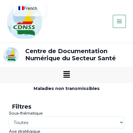
Aller
Main
French
au
contenu
Men
English
Centre de Documentation
Numérique du Secteur Santé
Menu
Maladies non transmissibles
Filtres
Sous-thématique
Axe stratégique