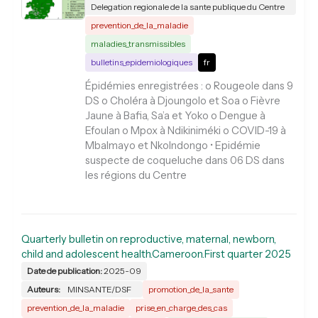
Delegation regionale de la sante publique du Centre
prevention_de_la_maladie
maladies_transmissibles
bulletins_epidemiologiques
fr
Épidémies enregistrées : o Rougeole dans 9
DS o Choléra à Djoungolo et Soa o Fièvre
Jaune à Bafia, Sa’a et Yoko o Dengue à
Efoulan o Mpox à Ndikiniméki o COVID-19 à
Mbalmayo et Nkolndongo • Epidémie
suspecte de coqueluche dans 06 DS dans
les régions du Centre
Quarterly bulletin on reproductive, maternal, newborn,
child and adolescent health.Cameroon.First quarter 2025
Date de publication:
2025-09
Auteurs:
MINSANTE/DSF
promotion_de_la_sante
prevention_de_la_maladie
prise_en_charge_des_cas