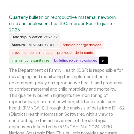
Quarterly bulletin on reproductive, maternal, newborn,
child and adolescent health.Cameroon.Fourth quarter
2025
Date de publication:
2025-12
Auteurs:
MINSANTE/DSF
prise_en_charge_des_cas
prevention_de_la_maladie
promotion_de_la_sante
interventions_sanitaires
bulletins_epidemiologiques
en
The Department of Family Health (DSF) is responsible for
developing and monitoring the implementation of
government policy on reproductive health and programs
to combat maternal and child morbidity and mortality.
This quarterly bulletin highlights the monitoring of
reproductive, maternal, newborn, child and adolescent
health (RMNCAH) through the analysis of data from DHIS2
(District Health Information Software), with a view to
contributing to the achievement of the strategic
objectives defined in the RMNCAH-Nut 2024-2030
National Strategic Plan. This bulletin provides accurate