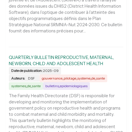
juvénile et de l’Adolescent (SRMNIA) à travers l’analyse
des données issues du DHIS2 (District Health Information
Software), dans l’optique de contribuer à l’atteinte des
objectifs programmatiques définis dans le Plan
Stratégique National SRMNIA-Nut 2024-2030. Ce bulletin
fournit des informations précises pour…
QUARTERLY BULLETIN REPRODUCTIVE, MATERNAL,
NEWBORN, CHILD AND ADOLESCENT HEALTH
Date de publication:
2025-09
Auteurs:
DSF
gouvernance_pilotage_systeme_de_sante
systemes_de_sante
bulletins_epidemiologiques
The Family Health Directorate (DSF) is responsible for
developing and monitoring the implementation of
government policy on reproductive health and programs
to combat maternal and child morbidity and mortality.
This quarterly bulletin highlights the monitoring of
reproductive, maternal, newborn, child and adolescent