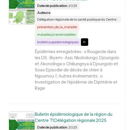
Date de publication:
2025
Auteurs:
Délégation régionale de la santé publique du Centre
prevention_de_la_maladie
maladies_transmissibles
bulletins_epidemiologiques
fr
Épidémies enregistrées : o Rougeole dans
les DS : Biyem- Assi, Nkolndongo, Djoungolo
et Akonolinga o Chikungnya à Djoungolo et
Soao Episodie de décès de chien à
Ngoumou  Autres événements : o
Investigation de l’épidémie de Diphtérie et
Rage
Bulletin épidémiologique de la région du
Centre T1.Délégation régionale.2025
Date de publication:
2025