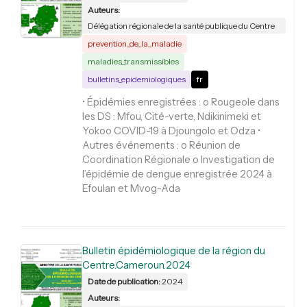
Auteurs:
Délégation régionale de la santé publique du Centre
prevention_de_la_maladie
maladies_transmissibles
bulletins_epidemiologiques
fr
• Épidémies enregistrées : o Rougeole dans
les DS : Mfou, Cité-verte, Ndikinimeki et
Yokoo COVID-19 à Djoungolo et Odza •
Autres événements : o Réunion de
Coordination Régionale o Investigation de
l’épidémie de dengue enregistrée 2024 à
Efoulan et Mvog-Ada
Bulletin épidémiologique de la région du
Centre.Cameroun.2024
Date de publication:
2024
Auteurs: