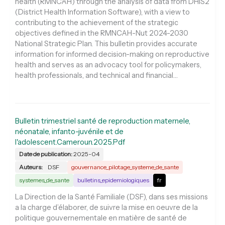
health (RMNCAH) through the analysis of data from DHIS2
(District Health Information Software), with a view to
contributing to the achievement of the strategic
objectives defined in the RMNCAH-Nut 2024-2030
National Strategic Plan. This bulletin provides accurate
information for informed decision-making on reproductive
health and serves as an advocacy tool for policymakers,
health professionals, and technical and financial…
Bulletin trimestriel santé de reproduction maternele,
néonatale, infanto-juvénile et de
l'adolescent.Cameroun.2025.Pdf
Date de publication:
2025-04
Auteurs:
DSF
gouvernance_pilotage_systeme_de_sante
systemes_de_sante
bulletins_epidemiologiques
fr
La Direction de la Santé Familiale (DSF), dans ses missions
a la charge d’élaborer, de suivre la mise en oeuvre de la
politique gouvernementale en matière de santé de