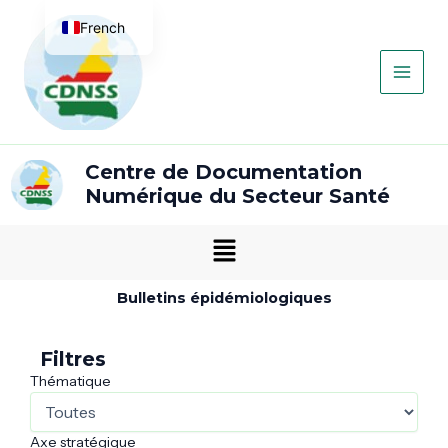
Aller
Main
French
au
contenu
Men
English
Centre de Documentation
Numérique du Secteur Santé
Menu
Bulletins épidémiologiques
Filtres
Thématique
Axe stratégique