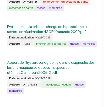
Auteurs:
Universit�
renforcement_du_systeme_de_sante
systemes_de_sante
theses
memoires
Evaluation de la prise en charge de la prééclampsie
sévère en réanimation.HGOPY.Yaounde.2009.pdf
Date de publication:
10/29/2019
Auteurs:
FMSB
interventions_sanitaires
theses
memoires
Apport de l'hystérosonographie dans le diagnostic des
lésions muqueuses et sous muqueuses
utérines.Cameroun.2005-2.pdf
Date de publication:
10/29/2019
Auteurs:
UY1_FMSB
maladies_et_affections
theses
memoires