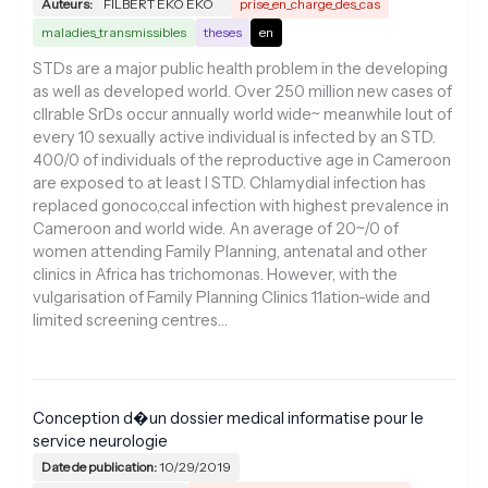
Auteurs:
FILBERT EKO EKO
prise_en_charge_des_cas
maladies_transmissibles
theses
en
STDs are a major public health problem in the developing
as well as developed world. Over 250 million new cases of
cllrable SrDs occur annually world wide~ meanwhile lout of
every 10 sexually active individual is infected by an STD.
400/0 of individuals of the reproductive age in Cameroon
are exposed to at least I STD. Chlamydial infection has
replaced gonoco,ccal infection with highest prevalence in
Cameroon and world wide. An average of 20~/0 of
women attending Family Planning, antenatal and other
clinics in Africa has trichomonas. However, with the
vulgarisation of Family Planning Clinics 11ation-wide and
limited screening centres…
Conception d�un dossier medical informatise pour le
service neurologie
Date de publication:
10/29/2019