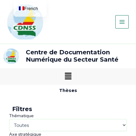
Aller
Main
French
au
contenu
Men
English
Centre de Documentation
Numérique du Secteur Santé
Menu
Thèses
Filtres
Thématique
Axe stratégique