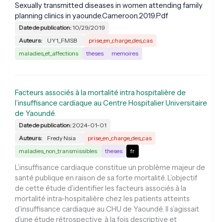
Sexually transmitted diseases in women attending family
planning clinics in yaounde.Cameroon.2019.Pdf
Date de publication:
10/29/2019
Auteurs:
UY1_FMSB
prise_en_charge_des_cas
maladies_et_affections
theses
memoires
Facteurs associés à la mortalité intra hospitalière de
l’insuffisance cardiaque au Centre Hospitalier Universitaire
de Yaoundé.
Date de publication:
2024-01-01
Auteurs:
Fredy Nsia
prise_en_charge_des_cas
maladies_non_transmissibles
theses
fr
L’insuffisance cardiaque constitue un problème majeur de
santé publique en raison de sa forte mortalité. L’objectif
de cette étude d’identifier les facteurs associés à la
mortalité intra-hospitalière chez les patients atteints
d’insuffisance cardiaque au CHU de Yaoundé. Il s’agissait
d’une étude rétrospective, à la fois descriptive et