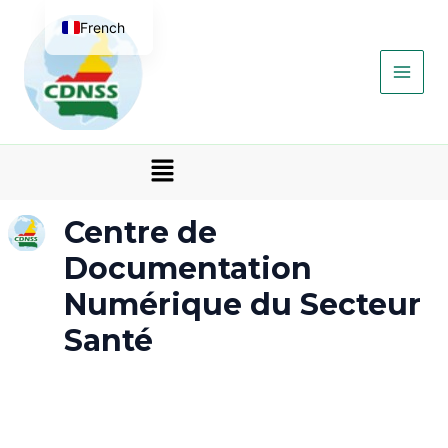
Aller
Main
French
au
contenu
Men
English
Menu
Centre de
Documentation
Numérique du Secteur
Santé