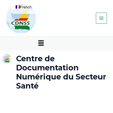
Aller
Main
French
au
contenu
Men
English
Menu
Centre de
Documentation
Numérique du Secteur
Santé