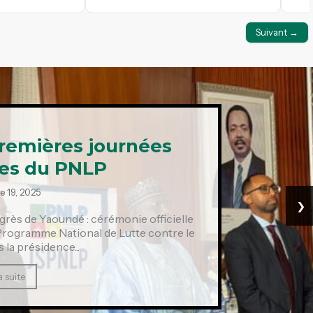
Suivant →
remières journées
ues du PNLP
e 19, 2025
›
grès de Yaoundé : cérémonie officielle
 Programme National de Lutte contre le
 la présidence...
a suite