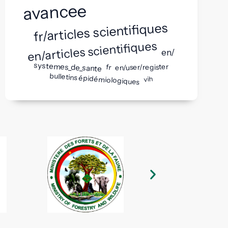
avancee
fr/articles scientifiques
en/articles scientifiques
en/
systemes_de_sante
en/user/register
fr
bulletins épidémiologiques
vih