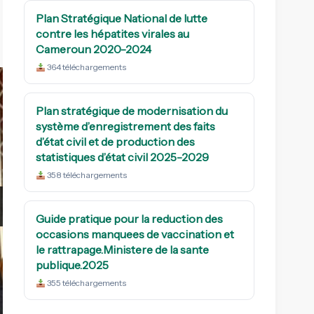
Plan Stratégique National de lutte
contre les hépatites virales au
Cameroun 2020-2024
364 téléchargements
Plan stratégique de modernisation du
système d’enregistrement des faits
5ème Forum Interna
d’état civil et de production des
des Urgences et 
statistiques d’état civil 2025-2029
Publique 
358 téléchargements
octo
Guide pratique pour la reduction des
Monsieur le Ministre de la Sant
occasions manquees de vaccination et
procédé ce mercredi 30 juillet 2025
le rattrapage.Ministere de la sante
su
publique.2025
355 téléchargements
Lire