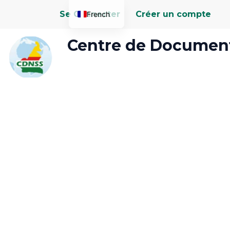
Aller
Se Connecter
Créer un compte
French
au
contenu
English
Centre de Document