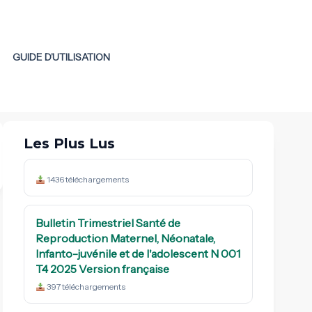
GUIDE D’UTILISATION
Les Plus Lus
1436 téléchargements
Bulletin Trimestriel Santé de
Reproduction Maternel, Néonatale,
phia 2024-2025 key findings
Paquet Minimum d'Activités:
Infanto-juvénile et de l'adolescent N 001
définition, objectifs, niveaux
de diffusion : 09 July 2026
T4 2025 Version française
en oeuvre et
397 téléchargements
activités.MINSANTE.DOSTS
date de diffusion : 23 June 2026