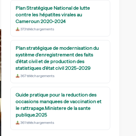
Plan Stratégique National de lutte
contre les hépatites virales au
Cameroun 2020-2024
373 téléchargements
Plan stratégique de modernisation du
système d’enregistrement des faits
5ème Forum Interna
d’état civil et de production des
des Urgences et 
statistiques d’état civil 2025-2029
Publique 
367 téléchargements
octo
Guide pratique pour la reduction des
Monsieur le Ministre de la Sant
occasions manquees de vaccination et
procédé ce mercredi 30 juillet 2025
le rattrapage.Ministere de la sante
su
publique.2025
361 téléchargements
Lire