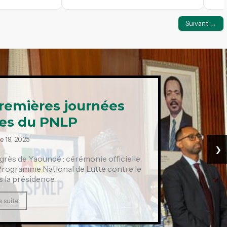
Suivant →
remières journées
ues du PNLP
e 19, 2025
›
grès de Yaoundé : cérémonie officielle
 Programme National de Lutte contre le
 la présidence...
a suite