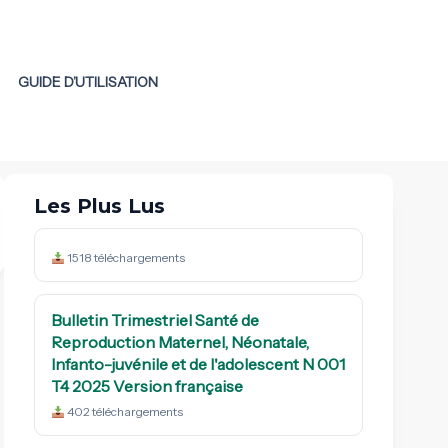
GUIDE D’UTILISATION
Les Plus Lus
1518 téléchargements
Bulletin Trimestriel Santé de
Reproduction Maternel, Néonatale,
phia 2024-2025 key findings
Paquet Minimum d'Activités:
Infanto-juvénile et de l'adolescent N 001
définition, objectifs, niveaux
de diffusion : 09 July 2026
T4 2025 Version française
en oeuvre et
402 téléchargements
activités.MINSANTE.DOSTS
date de diffusion : 23 June 2026