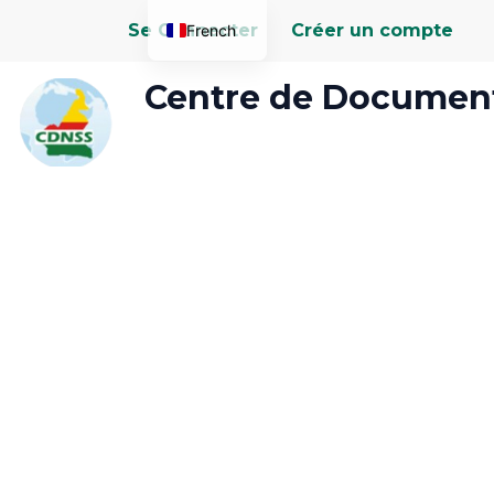
Aller
Se Connecter
Créer un compte
French
au
contenu
English
Centre de Document