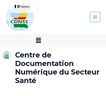
Aller
Main
French
au
contenu
Men
English
Menu
Centre de
Documentation
Numérique du Secteur
Santé