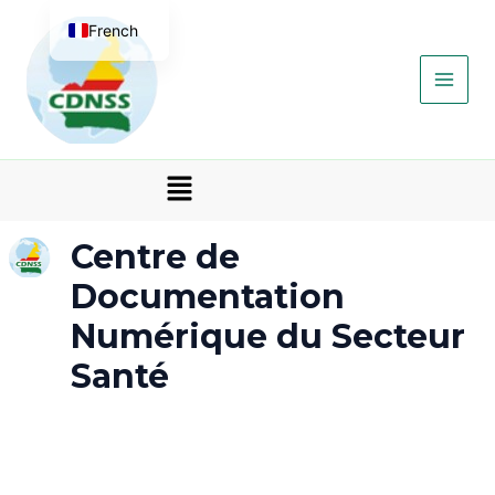
Aller
Main
French
au
contenu
Men
English
Menu
Centre de
Documentation
Numérique du Secteur
Santé