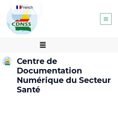
Aller
Main
French
au
contenu
Men
English
Menu
Centre de
Documentation
Numérique du Secteur
Santé