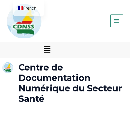
Aller
Main
French
au
contenu
Men
English
Menu
Centre de
Documentation
Numérique du Secteur
Santé